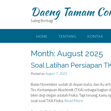
Skip
Daeng Tamam Co
to
content
Saling Berbagi
HOME
TENTANG
KONTAK
Month:
August 2025
Soal Latihan Persiapan TK
Posted on
August 7, 2025
Bulan November sudah di depan mata, dan itu art
Tes Kemampuan Akademik (TKA) sebagai bagian dari
bikin deg-degan adalah Fisika. Tapi tenang, kamu 
soal-soal TKA Fisika,
Read More