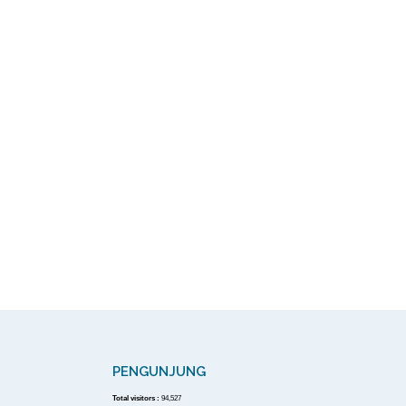
PENGUNJUNG
Total visitors :
94,527