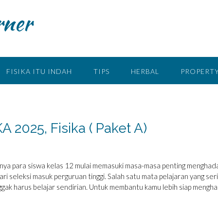
rner
FISIKA ITU INDAH
TIPS
HERBAL
PROPERTY
A 2025, Fisika ( Paket A)
inya para siswa kelas 12 mulai memasuki masa-masa penting menghad
 seleksi masuk perguruan tinggi. Salah satu mata pelajaran yang ser
nggak harus belajar sendirian. Untuk membantu kamu lebih siap mengha