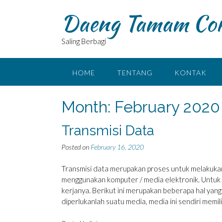
Skip
Daeng Tamam Co
to
content
Saling Berbagi
HOME
TENTANG
KONTAK
Month:
February 2020
Transmisi Data
Posted on
February 16, 2020
Transmisi data merupakan proses untuk melakukan
menggunakan komputer / media elektronik. Untuk 
kerjanya. Berikut ini merupakan beberapa hal yang
diperlukanlah suatu media, media ini sendiri memi