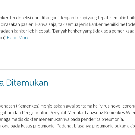
r terdeteksi dan ditangani dengan terapi yang tepat, semakin baik
 dirasakan pasien. Hanya saja, tak semua jenis kanker memiliki metod
daan kanker lebih cepat. “Banyak kanker yang tidak ada pemeriksaa
ri,”
Read More
na Ditemukan
tan (Kemenkes) menjelaskan awal pertama kali virus novel coron
egahan dan Pengendalian Penyakit Menular Langsung Kemenkes Wie
 tenaga medis dokter menemukannya pada penderita pneumonia.
rona pada kasus pneumonia. Padahal, biasanya pneumonia bukan aki