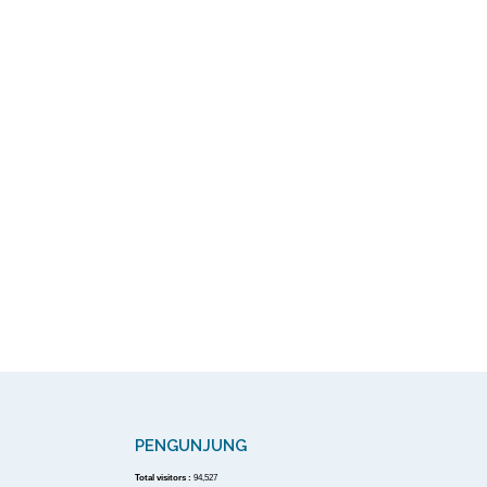
PENGUNJUNG
Total visitors :
94,527