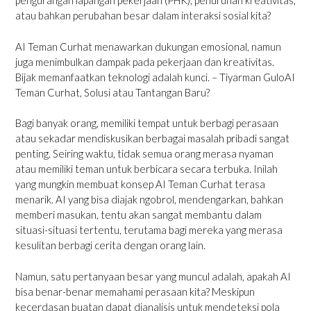
pengurangan lapangan pekerjaan (PHK), penurunan kreativitas,
atau bahkan perubahan besar dalam interaksi sosial kita?
AI Teman Curhat menawarkan dukungan emosional, namun
juga menimbulkan dampak pada pekerjaan dan kreativitas.
Bijak memanfaatkan teknologi adalah kunci. – Tiyarman GuloAI
Teman Curhat, Solusi atau Tantangan Baru?
Bagi banyak orang, memiliki tempat untuk berbagi perasaan
atau sekadar mendiskusikan berbagai masalah pribadi sangat
penting. Seiring waktu, tidak semua orang merasa nyaman
atau memiliki teman untuk berbicara secara terbuka. Inilah
yang mungkin membuat konsep AI Teman Curhat terasa
menarik. AI yang bisa diajak ngobrol, mendengarkan, bahkan
memberi masukan, tentu akan sangat membantu dalam
situasi-situasi tertentu, terutama bagi mereka yang merasa
kesulitan berbagi cerita dengan orang lain.
Namun, satu pertanyaan besar yang muncul adalah, apakah AI
bisa benar-benar memahami perasaan kita? Meskipun
kecerdasan buatan dapat dianalisis untuk mendeteksi pola