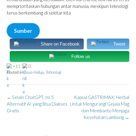
memprioritaskan hubungan antar manusia, meskipun teknologi
terus berkembang di sekitar kita
Sumber
Share on Facebook
Tweet
Follow us
+11
0
Posted in
Gaya Hidup
,
Tehnologi
Post
←
Selain ChatGPT, Ini 5
Kapsul GASTRIMAX: Herbal
navigation
Alternatif AI yang Bisa Diakses
Untuk Mengurangi Gejala Mag
Gratis
dan Membantu Menjaga
Kesehatan Lambung
→