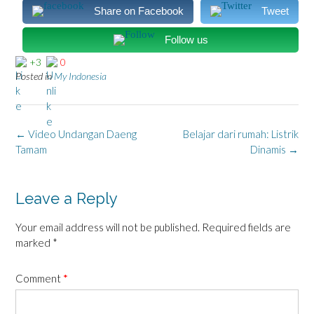
Share on Facebook
Tweet
Follow us
+3
0
Posted in
My Indonesia
Post
←
Video Undangan Daeng
Belajar dari rumah: Listrik
navigation
Tamam
Dinamis
→
Leave a Reply
Your email address will not be published.
Required fields are
marked
*
Comment
*