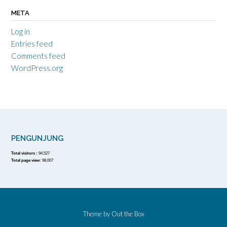
META
Log in
Entries feed
Comments feed
WordPress.org
PENGUNJUNG
Total visitors :
94,527
Total page view:
98,007
Theme by
Out the Box