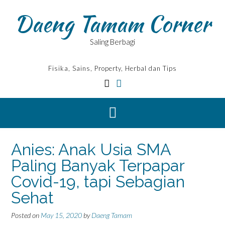
Skip
Daeng Tamam Corner
to
content
Saling Berbagi
Fisika, Sains, Property, Herbal dan Tips
Anies: Anak Usia SMA
Paling Banyak Terpapar
Covid-19, tapi Sebagian
Sehat
Posted on
May 15, 2020
by
Daeng Tamam