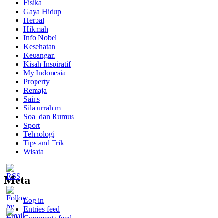
Fisika
Gaya Hidup
Herbal
Hikmah
Info Nobel
Kesehatan
Keuangan
Kisah Inspiratif
My Indonesia
Property
Remaja
Sains
Silaturrahim
Soal dan Rumus
Sport
Tehnologi
Tips and Trik
Wisata
Meta
Log in
Entries feed
Comments feed