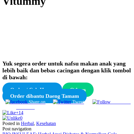
Vitummy
Yuk segera order untuk nafsu makan anak yang
lebih baik dan bebas cacingan dengan klik tombol
di bawah:
Order / Cek Harga
Others
Order dibantu Daeng Tamam
Share on
Tweet
Follow us
Facebook
+14
0
Posted in
Herbal
,
Kesehatan
Post navigation