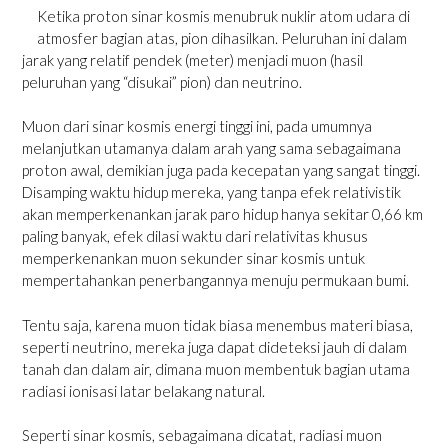
Ketika proton sinar kosmis menubruk nuklir atom udara di
atmosfer bagian atas, pion dihasilkan. Peluruhan ini dalam
jarak yang relatif pendek (meter) menjadi muon (hasil
peluruhan yang “disukai” pion) dan neutrino.
Muon dari sinar kosmis energi tinggi ini, pada umumnya
melanjutkan utamanya dalam arah yang sama sebagaimana
proton awal, demikian juga pada kecepatan yang sangat tinggi.
Disamping waktu hidup mereka, yang tanpa efek relativistik
akan memperkenankan jarak paro hidup hanya sekitar 0,66 km
paling banyak, efek dilasi waktu dari relativitas khusus
memperkenankan muon sekunder sinar kosmis untuk
mempertahankan penerbangannya menuju permukaan bumi.
Tentu saja, karena muon tidak biasa menembus materi biasa,
seperti neutrino, mereka juga dapat dideteksi jauh di dalam
tanah dan dalam air, dimana muon membentuk bagian utama
radiasi ionisasi latar belakang natural.
Seperti sinar kosmis, sebagaimana dicatat, radiasi muon