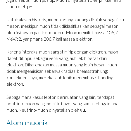
juga disebut muon positip. Muon dinyatakan oleh μ− dan anti
muon oleh μ+.
Untuk alasan historis, muon kadang-kadang dirujuk sebagai mu
meson, meskipun muon tidak diklasifikasikan sebagai meson
oleh fisikawan partikel modern. Muon memiliki massa 105,7
MeV/c2, yang mana 206,7 kali massa elektron.
Karena interaksi muon sangat mirip dengan elektron, muon
dapat ditinjau sebagai versi yang jauh lebih berat dari
elektron. Dikarenakan massa muon yang lebih besar, muon
tidak mengemisikan sebanyak radiasi bremsstrahlung;
konsekuensinya, mereka jauh lebih menembus dibanding
elektron.
Sebagaimana kasus lepton bermuatan yang lain, terdapat
neutrino-muon yang memiliki flavor yang sama sebagaimana
muon. Neutrino-muon dinyatakan oleh νμ.
Atom muonik