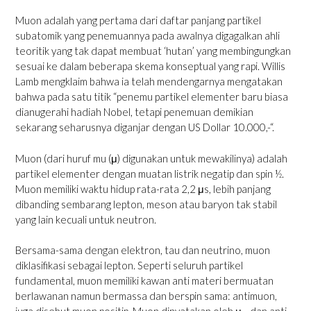
Muon adalah yang pertama dari daftar panjang partikel
subatomik yang penemuannya pada awalnya digagalkan ahli
teoritik yang tak dapat membuat ‘hutan’ yang membingungkan
sesuai ke dalam beberapa skema konseptual yang rapi. Willis
Lamb mengklaim bahwa ia telah mendengarnya mengatakan
bahwa pada satu titik “penemu partikel elementer baru biasa
dianugerahi hadiah Nobel, tetapi penemuan demikian
sekarang seharusnya diganjar dengan US Dollar 10.000,-“.
Muon (dari huruf mu (μ) digunakan untuk mewakilinya) adalah
partikel elementer dengan muatan listrik negatip dan spin ½.
Muon memiliki waktu hidup rata-rata 2,2 μs, lebih panjang
dibanding sembarang lepton, meson atau baryon tak stabil
yang lain kecuali untuk neutron.
Bersama-sama dengan elektron, tau dan neutrino, muon
diklasifikasi sebagai lepton. Seperti seluruh partikel
fundamental, muon memiliki kawan anti materi bermuatan
berlawanan namun bermassa dan berspin sama: antimuon,