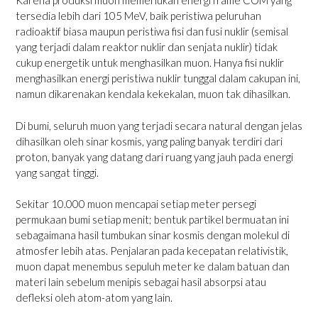
Karena produksi muon memerlukan energi frame COM yang
tersedia lebih dari 105 MeV, baik peristiwa peluruhan
radioaktif biasa maupun peristiwa fisi dan fusi nuklir (semisal
yang terjadi dalam reaktor nuklir dan senjata nuklir) tidak
cukup energetik untuk menghasilkan muon. Hanya fisi nuklir
menghasilkan energi peristiwa nuklir tunggal dalam cakupan ini,
namun dikarenakan kendala kekekalan, muon tak dihasilkan.
Di bumi, seluruh muon yang terjadi secara natural dengan jelas
dihasilkan oleh sinar kosmis, yang paling banyak terdiri dari
proton, banyak yang datang dari ruang yang jauh pada energi
yang sangat tinggi.
Sekitar 10.000 muon mencapai setiap meter persegi
permukaan bumi setiap menit; bentuk partikel bermuatan ini
sebagaimana hasil tumbukan sinar kosmis dengan molekul di
atmosfer lebih atas. Penjalaran pada kecepatan relativistik,
muon dapat menembus sepuluh meter ke dalam batuan dan
materi lain sebelum menipis sebagai hasil absorpsi atau
defleksi oleh atom-atom yang lain.