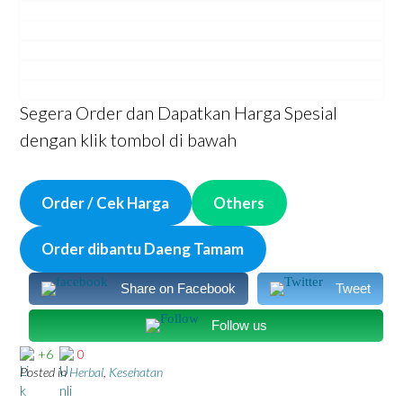
Segera Order dan Dapatkan Harga Spesial
dengan klik tombol di bawah
Order / Cek Harga
Others
Order dibantu Daeng Tamam
Share on Facebook
Tweet
Follow us
+6
0
Posted in
Herbal
,
Kesehatan