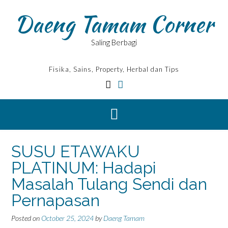
Skip
Daeng Tamam Corner
to
content
Saling Berbagi
Fisika, Sains, Property, Herbal dan Tips
SUSU ETAWAKU
PLATINUM: Hadapi
Masalah Tulang Sendi dan
Pernapasan
Posted on
October 25, 2024
by
Daeng Tamam