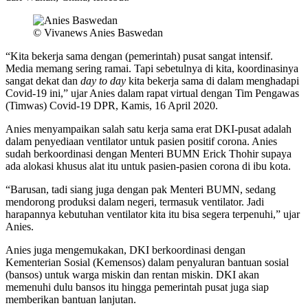
© Vivanews Anies Baswedan
“Kita bekerja sama dengan (pemerintah) pusat sangat intensif.
Media memang sering ramai. Tapi sebetulnya di kita, koordinasinya
sangat dekat dan
day to day
kita bekerja sama di dalam menghadapi
Covid-19 ini,” ujar Anies dalam rapat virtual dengan Tim Pengawas
(Timwas) Covid-19 DPR, Kamis, 16 April 2020.
Anies menyampaikan salah satu kerja sama erat DKI-pusat adalah
dalam penyediaan ventilator untuk pasien positif corona. Anies
sudah berkoordinasi dengan Menteri BUMN Erick Thohir supaya
ada alokasi khusus alat itu untuk pasien-pasien corona di ibu kota.
“Barusan, tadi siang juga dengan pak Menteri BUMN, sedang
mendorong produksi dalam negeri, termasuk ventilator. Jadi
harapannya kebutuhan ventilator kita itu bisa segera terpenuhi,” ujar
Anies.
Anies juga mengemukakan, DKI berkoordinasi dengan
Kementerian Sosial (Kemensos) dalam penyaluran bantuan sosial
(bansos) untuk warga miskin dan rentan miskin. DKI akan
memenuhi dulu bansos itu hingga pemerintah pusat juga siap
memberikan bantuan lanjutan.