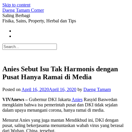
Skip to content
Daeng Tamam Corner
Saling Berbagi
Fisika, Sains, Property, Herbal dan Tips
Anies Sebut Isu Tak Harmonis dengan
Pusat Hanya Ramai di Media
Posted on
April 16, 2020
April 16, 2020
by
Daeng Tamam
VIVAnews –
Gubernur DKI Jakarta
Anies
Rasyid Baswedan
mengklaim bahwa isu pemerintah pusat dan DKI tidak sejalan
dalam upaya menangani corona, hanya ramai di media.
Menurut Anies yang juga mantan Mendikbud ini, DKI dengan
pusat, saling bekerjasama menuntaskan wabah virus yang berasal
dari Wuhan, China, tersebut.