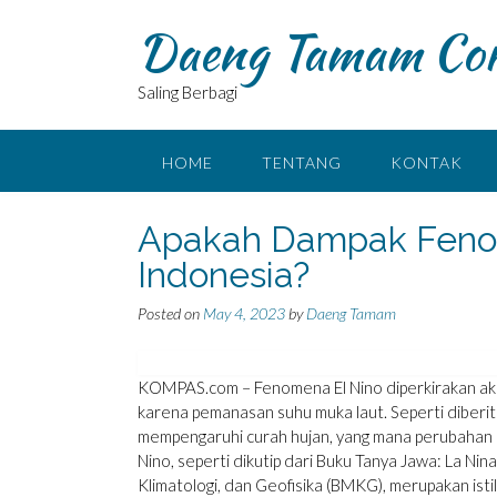
Skip
Daeng Tamam Co
to
content
Saling Berbagi
HOME
TENTANG
KONTAK
Apakah Dampak Fenom
Indonesia?
Posted on
May 4, 2023
by
Daeng Tamam
KOMPAS.com – Fenomena El Nino diperkirakan aka
karena pemanasan suhu muka laut. Seperti diberi
mempengaruhi curah hujan, yang mana perubahan pol
Nino, seperti dikutip dari Buku Tanya Jawa: La Nin
Klimatologi, dan Geofisika (BMKG), merupakan istila