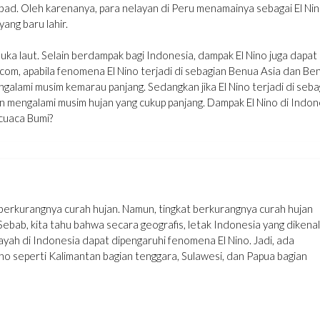
bad. Oleh karenanya, para nelayan di Peru menamainya sebagai El Ni
ang baru lahir.
ka laut. Selain berdampak bagi Indonesia, dampak El Nino juga dapat
.com, apabila fenomena El Nino terjadi di sebagian Benua Asia dan Be
galami musim kemarau panjang. Sedangkan jika El Nino terjadi di seba
 mengalami musim hujan yang cukup panjang. Dampak El Nino di Indon
cuaca Bumi?
erkurangnya curah hujan. Namun, tingkat berkurangnya curah hujan
Sebab, kita tahu bahwa secara geografis, letak Indonesia yang dikenal
ayah di Indonesia dapat dipengaruhi fenomena El Nino. Jadi, ada
no seperti Kalimantan bagian tenggara, Sulawesi, dan Papua bagian