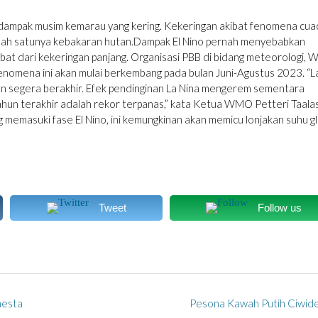
dampak musim kemarau yang kering. Kekeringan akibat fenomena cua
alah satunya kebakaran hutan.Dampak El Nino pernah menyebabkan
bat dari kekeringan panjang. Organisasi PBB di bidang meteorologi,
enomena ini akan mulai berkembang pada bulan Juni-Agustus 2023. “L
kan segera berakhir. Efek pendinginan La Nina mengerem sementara
ahun terakhir adalah rekor terpanas,” kata Ketua WMO Petteri Taalas
ng memasuki fase El Nino, ini kemungkinan akan memicu lonjakan suhu g
Tweet
Follow us
mesta
Pesona Kawah Putih Ciwid