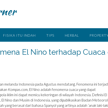
rner
FISIKA ITU INDAH
TIPS
HERBAL
PROPERTY
ena El Nino terhadap Cuaca 
n melanda Indonesia pada Agustus mendatang. Fenomena ini terjad
takan Kompas.com, El Nino adalah fenomena cuaca yang dapat
a iklim ini dapat memicu kekeringan di wilayah Indonesia. Definisi El
a, El Nino dan Musim di Indonesia, yang dipublikasikan Badan Meteorol
h yang berasal dari bahasa Spanyol yang artinya adalah ‘anak laki-laki’