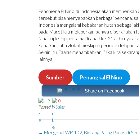
Fenomena El Nino di Indonesia akan memberikan 
tersebut bisa menyebabkan berbagai bencana, s
Indonesia mengalami kebakaran hutan sebagai aki
pada Maret lalu melaporkan bahwa diperkirakan f
Nina triple-dip pertama di abad ke-21 akhirnya a
kenaikan suhu global, meskipun periode delapan t
Selain itu, Taalas menambahkan, “Jika kita sekara
lainnya.”
Sumber
Penangkal El Nino
Share on Facebook
+9
0
Posted in
Sains
Post
←
Mengenal WR 102, Bintang Paling Panas di Se