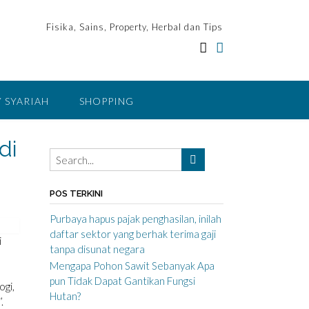
Fisika, Sains, Property, Herbal dan Tips
 SYARIAH
SHOPPING
di
POS TERKINI
Purbaya hapus pajak penghasilan, inilah
daftar sektor yang berhak terima gaji
i
tanpa disunat negara
Mengapa Pohon Sawit Sebanyak Apa
pun Tidak Dapat Gantikan Fungsi
ogi,
Hutan?
.