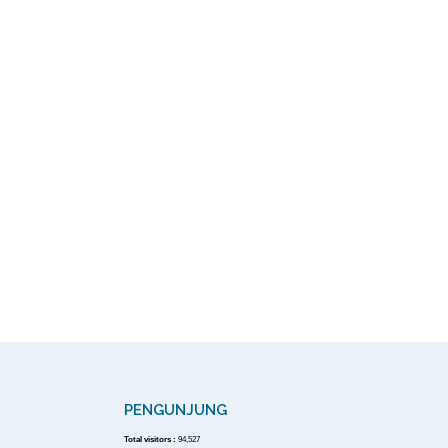
PENGUNJUNG
Total visitors :
94,527