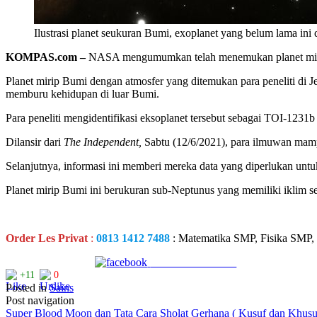
Ilustrasi planet seukuran Bumi, exoplanet yang belum lama ini 
KOMPAS.com –
NASA mengumumkan telah menemukan planet mirip
Planet mirip Bumi dengan atmosfer yang ditemukan para peneliti di
memburu kehidupan di luar Bumi.
Para peneliti mengidentifikasi eksoplanet tersebut sebagai TOI-1231b
Dilansir dari
The Independent,
Sabtu (12/6/2021), para ilmuwan mampu
Selanjutnya, informasi ini memberi mereka data yang diperlukan untuk
Planet mirip Bumi ini berukuran sub-Neptunus yang memiliki iklim se
Order Les Privat
:
0813 1412 7488
: Matematika SMP, Fisika SMP,
Share on Facebook
+11
0
Posted in
Sains
Post navigation
Super Blood Moon dan Tata Cara Sholat Gerhana ( Kusuf dan Khus