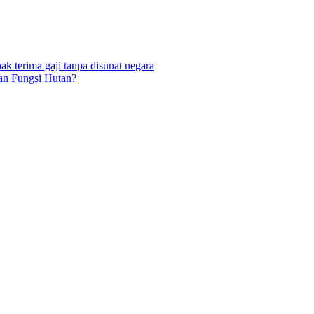
ak terima gaji tanpa disunat negara
an Fungsi Hutan?