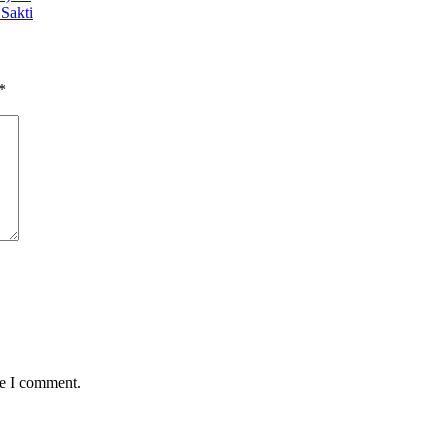
Sakti
*
me I comment.