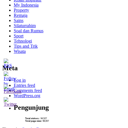
My Indonesia
Property
Remaja
Sains
Silaturrahim
Soal dan Rumus
Sport
Tehnologi
Tips and Trik
Wisata
Meta
Log in
Entries feed
Comments feed
WordPress.org
Pengunjung
Total visitors :
94,527
Total page view:
98,007