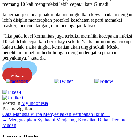
memang 10 kali menginfeksi lebih cepat,” kata Gunadi.
Ia berharap semua pihak mulai meningkatkan kewaspadaan dengan
lebih disiplin menerapkan protokol kesehatan seperti memakai
masker, mencuci tangan, dan menjaga jarak fisik.
“Jika pada level komunitas juga terbukti memiliki kecepatan infeksi
10 kali lebih cepat kan berbahaya sekali. Ya, kalau imunnya cukup,
kalau tidak, maka tingkat kematian akan tinggi sekali. Meski
penelitian ini belum berhubungan dengan derajat keparahan
penyakitnya,” kata dia.
Sumber
wisata
Share on
Tweet
Follow us
Facebook
+4
0
Posted in
My Indonesia
Post navigation
Cara Manusia Purba Menyesuaikan Perubahan Iklim
→
←
Mengucapkan Syahadat Menjelang Kematian Bukan Perkara
Mudah