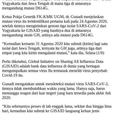
Yogyakarta dan Jawa Tengah di mana tiga di antaranya
mengandung mutasi D614G.
Ketua Pokja Genetik FK-KMK UGM, dr. Gunadi menjelaskan
mutasi virus itu teridentifikasi pertama kali pada 24 Agustus 2020,
setelah timnya mengirimkan genom tiga isolat SARS-CoV-2 dari
Yogyakarta ke GISAID yang hasilnya dua di antaranya
mengandung strain GH, artinya ada mutasi pada D614G.
“Kemudian kemarin 31 Agustus 2020 kita submit (kirim) lagi satu
isolat dari Jawa Tengah, ternyata itu GH juga, artinya tiga dari
empat yang kita kirim mengalami mutasi,” kata dia, Selasa (1/9)
Perlu diketahui, Global Initiative on Sharing All Influenza Data
(GISAID) adalah bank data influenza di dunia yang bertugas
mengumpulkan semua virus flu termasuk meneliti virus penyebab
Covid-19 itu.
Gunadi mengatakan untuk mendeteksi mutasi virus SARS-CoV-2,
timnya tidak membutuhkan waktu yang lama. Hanya saja, harus
menunggu reagen dari luar negeri yang baru tersedia pada akhir Juli
2020.
“Kita sebenarnya proses di lab enggak lama, sekitar dua hingga lima
hari, kemudian kita submit ke GISAID langsung keluar jenis