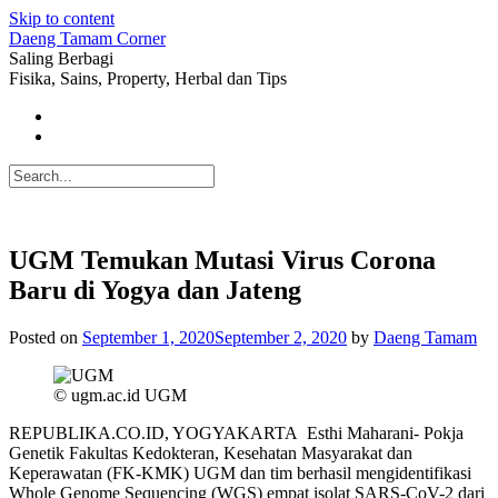
Skip to content
Daeng Tamam Corner
Saling Berbagi
Fisika, Sains, Property, Herbal dan Tips
UGM Temukan Mutasi Virus Corona
Baru di Yogya dan Jateng
Posted on
September 1, 2020
September 2, 2020
by
Daeng Tamam
© ugm.ac.id UGM
REPUBLIKA.CO.ID, YOGYAKARTA Esthi Maharani- Pokja
Genetik Fakultas Kedokteran, Kesehatan Masyarakat dan
Keperawatan (FK-KMK) UGM dan tim berhasil mengidentifikasi
Whole Genome Sequencing (WGS) empat isolat SARS-CoV-2 dari