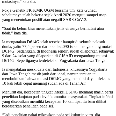
mutasinya,” kata dia.
Pokja Genetik FK-KMK UGM bersama tim, kata Gunadi,
sebelumnya telah bekerja sejak April 2020 menguji sampel usap
yang menentukan positif atau negatif SARS-CoV-2.
“Saat itu belum bisa menentukan jenis virusnya bermutasi atau
tidak,” kata dia.
Ia mengatakan D614G telah tersebar hampir di seluruh pelosok
dunia, yaitu 77,5 persen dari total 92.090 isolat mengandung mutasi
D614G. Sedangkan, di Indonesia sendiri sudah dilaporkan sebanyak
9 dari 24 isolat yang dilaporkan di GISAID mengandung mutasi
D614G. Sepertiganya terdeteksi di Yogyakarta dan Jawa Tengah.
Ia mengatakan meski data dari Indonesia, khususnya Yogyakarta
dan Jawa Tengah masih jauh dari ideal, namun temuan itu
membuktikan bahwa mutasi D614G yang memiliki daya infeksius
10 kali lebih cepat memang sudah ada di Tanah Air.
Menurut dia, kecepatan tingkat infeksi D614G memang masih perlu
penelitian lanjutan pada level komunitas masyarakat. Tingkat infeksi
yang disebutkan memiliki kecepatan 10 kali lipat itu baru dilihat
berdasarkan penelitian pada sel.
“Jadi penelitian pakai mikroskop pada sel kultur in vitro, dia